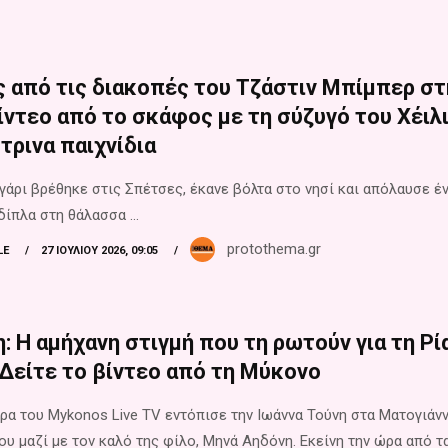
ς από τις διακοπές του Τζάστιν Μπίμπερ στ
ίντεο από το σκάφος με τη σύζυγό του Χέιλ
τρινα παιχνίδια
γάρι βρέθηκε στις Σπέτσες, έκανε βόλτα στο νησί και απόλαυσε έ
δίπλα στη θάλασσα ...
protothema.gr
LE
27 ΙΟΥΛΊΟΥ 2026, 09:05
: Η αμήχανη στιγμή που τη ρωτούν για τη Ρί
 Δείτε το βίντεο από τη Μύκονο
ρα του Mykonos Live TV εντόπισε την Ιωάννα Τούνη στα Ματογιάνν
υ μαζί με τον καλό της φίλο, Μηνά Αηδόνη. Εκείνη την ώρα από τ