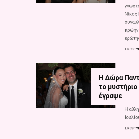
γνωστο
Νίκος 
συναυλ
πρώην 
ερώτησ
LIFESTY
Η Δώρα Παντ
το μυστήριο 
έγραψε
Η αθλη
Ιουλίου
LIFESTY