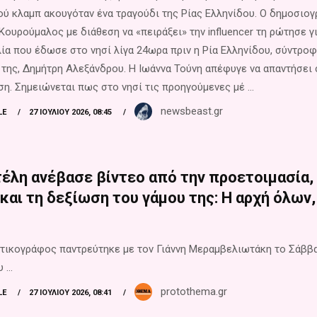
ύ κλαμπ ακουγόταν ένα τραγούδι της Ρίας Ελληνίδου. Ο δημοσιο
Κουρούμαλος με διάθεση να «πειράξει» την influencer τη ρώτησε γι
ία που έδωσε στο νησί λίγα 24ωρα πριν η Ρία Ελληνίδου, σύντρο
της, Δημήτρη Αλεξάνδρου. Η Ιωάννα Τούνη απέφυγε να απαντήσει 
η. Σημειώνεται πως στο νησί τις προηγούμενες μέ ...
newsbeast.gr
LE
27 ΙΟΥΛΊΟΥ 2026, 08:45
έλη ανέβασε βίντεο από την προετοιμασία,
και τη δεξίωση του γάμου της: Η αρχή όλων,
τικογράφος παντρεύτηκε με τον Γιάννη Μεραμβελιωτάκη το Σάββ
 ...
protothema.gr
LE
27 ΙΟΥΛΊΟΥ 2026, 08:41