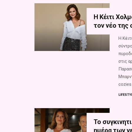
Η Κέιτι Χολ
τον νέο της
Η Κέιτ
σύντρο
πυροδό
στις α
Παρασκ
Μπαρντ
cozies
LIFESTY
Το συγκινητι
ημέρα των γ