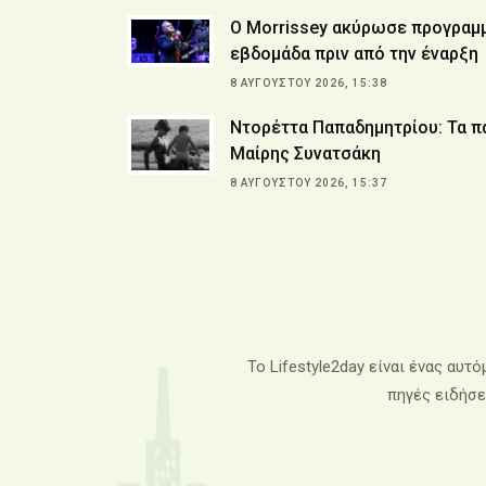
Ο Morrissey ακύρωσε προγραμμ
εβδομάδα πριν από την έναρξη
8 ΑΥΓΟΎΣΤΟΥ 2026, 15:38
Ντορέττα Παπαδημητρίου: Τα πα
Μαίρης Συνατσάκη
8 ΑΥΓΟΎΣΤΟΥ 2026, 15:37
Το Lifestyle2day είναι ένας αυτ
πηγές ειδήσεω