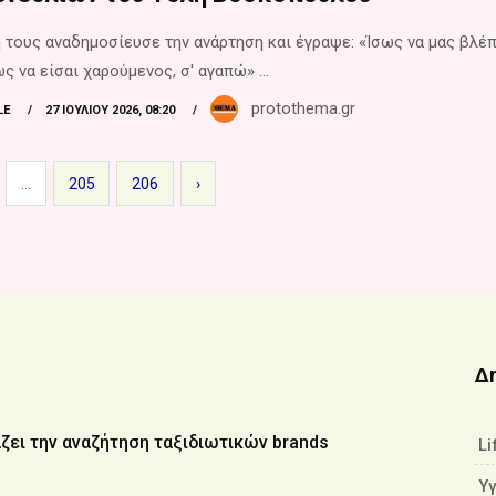
 τους αναδημοσίευσε την ανάρτηση και έγραψε: «Ίσως να μας βλέ
ως να είσαι χαρούμενος, σ' αγαπώ» ...
protothema.gr
LE
27 ΙΟΥΛΊΟΥ 2026, 08:20
...
205
206
›
Δ
ζει την αναζήτηση ταξιδιωτικών brands
Li
Υ