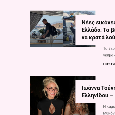
Νέες εικόνε
Ελλάδα: Το β
να κρατά λού
Το ζευ
γεύμα 
LIFESTY
Ιωάννα Τούνη
Ελληνίδου –
Η κάμε
Μυκόνο