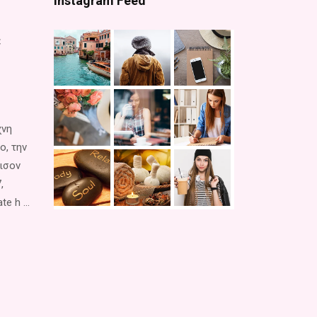
Instagram Feed
ε
χνη
o, την
έισον
,
e h ...