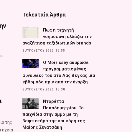
Τελευταία Άρθρα
ην
Πώς η τεχνητή
ι
νοημοσύνη αλλάζει την
αναζήτηση ταξιδιωτικών brands
8 ΑΥΓΟΎΣΤΟΥ 2026, 15:55
να
Ο Morrissey ακύρωσε
προγραμματισμένες
συναυλίες του στο Λας Βέγκας μία
εβδομάδα πριν από την έναρξη
8 ΑΥΓΟΎΣΤΟΥ 2026, 15:38
α
Ντορέττα
Παπαδημητρίου: Τα
παιχνίδια στην άμμο με τη
βαφτιστήρα της και κόρη της
ια της
Μαίρης Συνατσάκη
α ηχεία