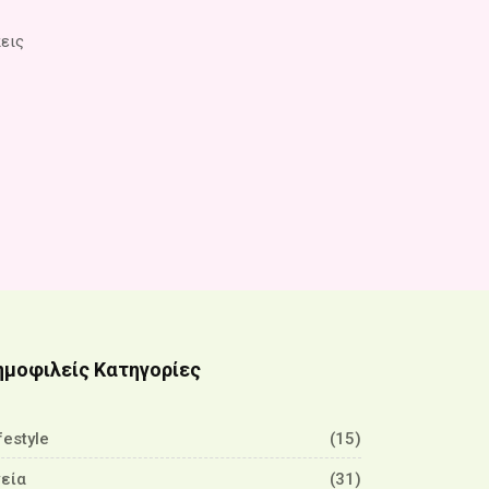
πεις
ημοφιλείς Κατηγορίες
festyle
(15)
γεία
(31)