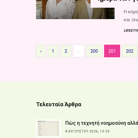
Η κόρη
και ίσ
LIFESTY
‹
1
2
...
200
201
202
Τελευταία Άρθρα
Πώς η τεχνητή νοημοσύνη αλλά
8 ΑΥΓΟΎΣΤΟΥ 2026, 15:55