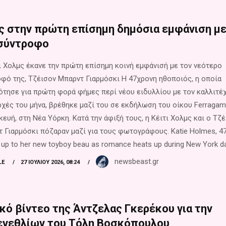
μς στην πρώτη επίσημη δημόσια εμφάνιση μ
 σύντροφο
ι Χολμς έκανε την πρώτη επίσημη κοινή εμφάνισή με τον νεότερο
φό της, Τζέισον Μπαρντ Γιαρμόσκι Η 47χρονη ηθοποιός, η οποία
τησε για πρώτη φορά φήμες περί νέου ειδυλλίου με τον καλλιτέ
ρχές του μήνα, βρέθηκε μαζί του σε εκδήλωση του οίκου Ferragam
ευή, στη Νέα Υόρκη. Κατά την άφιξή τους, η Κέιτι Χολμς και ο Τζ
 Γιαρμόσκι πόζαραν μαζί για τους φωτογράφους. Katie Holmes, 47
 up to her new toyboy beau as romance heats up during New York dat
newsbeast.gr
LE
27 ΙΟΥΛΊΟΥ 2026, 08:24
κό βίντεο της Άντζελας Γκερέκου για την
ενεθλίων του Τόλη Βοσκόπουλου