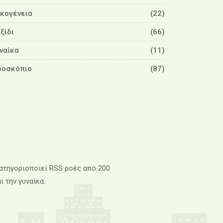
ικογένεια
(22)
ξίδι
(66)
ναίκα
(11)
ροσκόπιο
(87)
 κατηγοριοποιεί RSS ροές από 200
ι την γυναίκα.