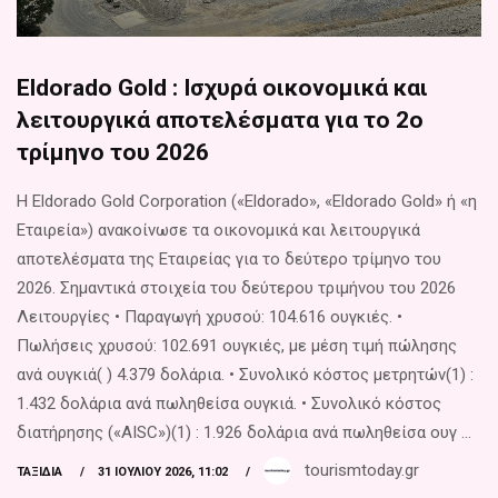
Eldorado Gold : Ισχυρά οικονομικά και
λειτουργικά αποτελέσματα για το 2ο
τρίμηνο του 2026
Η Eldorado Gold Corporation («Eldorado», «Eldorado Gold» ή «η
Εταιρεία») ανακοίνωσε τα οικονομικά και λειτουργικά
αποτελέσματα της Εταιρείας για το δεύτερο τρίμηνο του
2026. Σημαντικά στοιχεία του δεύτερου τριμήνου του 2026
Λειτουργίες • Παραγωγή χρυσού: 104.616 ουγκιές. •
Πωλήσεις χρυσού: 102.691 ουγκιές, με μέση τιμή πώλησης
ανά ουγκιά( ) 4.379 δολάρια. • Συνολικό κόστος μετρητών(1) :
1.432 δολάρια ανά πωληθείσα ουγκιά. • Συνολικό κόστος
διατήρησης («AISC»)(1) : 1.926 δολάρια ανά πωληθείσα ουγ ...
tourismtoday.gr
ΤΑΞΊΔΙΑ
31 ΙΟΥΛΊΟΥ 2026, 11:02